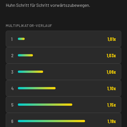
Huhn Schritt für Schritt vorwärtszubewegen.
MULTIPLIKATOR-VERLAUF
1
1,01x
2
1,03x
3
1,06x
4
1,10x
5
1,15x
6
1,19x