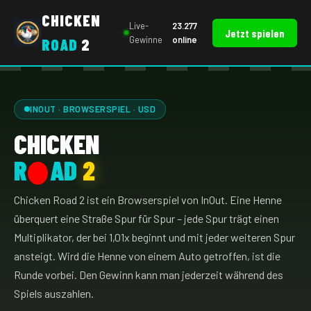
CHICKEN
Live-
23.277
Jetzt spielen
Gewinne
online
ROAD
2
INOUT · BROWSERSPIEL · USD
CHICKEN
R
AD
2
Chicken Road 2 ist ein Browserspiel von InOut. Eine Henne
überquert eine Straße Spur für Spur – jede Spur trägt einen
Multiplikator, der bei 1,01x beginnt und mit jeder weiteren Spur
ansteigt. Wird die Henne von einem Auto getroffen, ist die
Runde vorbei. Den Gewinn kann man jederzeit während des
Spiels auszahlen.